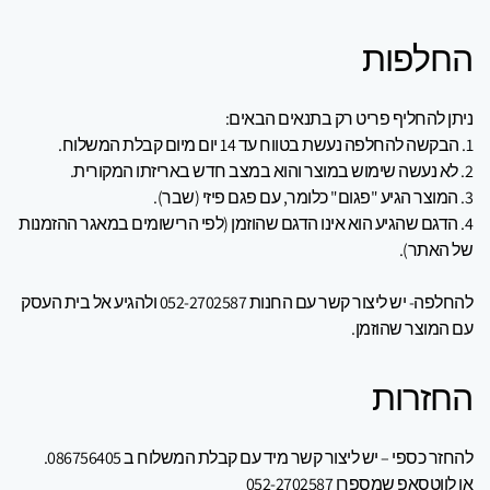
החלפות
ניתן להחליף פריט רק בתנאים הבאים:
1. הבקשה להחלפה נעשת בטווח עד 14 יום מיום קבלת המשלוח.
2. לא נעשה שימוש במוצר והוא במצב חדש באריזתו המקורית.
3. המוצר הגיע "פגום" כלומר, עם פגם פיזי (שבר).
4. הדגם שהגיע הוא אינו הדגם שהוזמן (לפי הרישומים במאגר ההזמנות
של האתר).
להחלפה- יש ליצור קשר עם החנות 052-2702587 ולהגיע אל בית העסק
עם המוצר שהוזמן.
החזרות
להחזר כספי – יש ליצור קשר מיד עם קבלת המשלוח ב
086756405
.
או לווטסאפ שמספרו 052-2702587