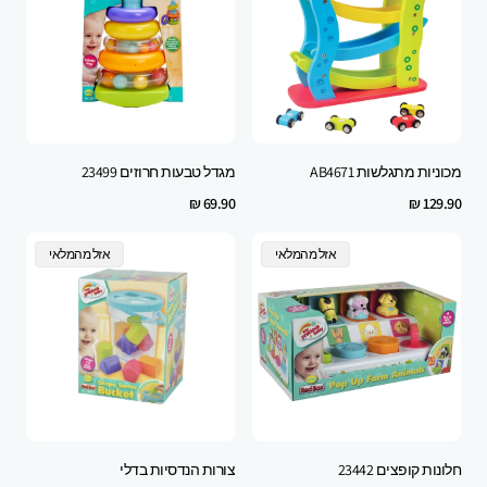
מכוניות מתגלשות AB4671
מגדל טבעות חרוזים 23499
Regular
Regular
69.90 ₪
129.90 ₪
price
price
Product
Product
אזל מהמלאי
אזל מהמלאי
Label:
Label:
חלונות קופצים 23442
צורות הנדסיות בדלי