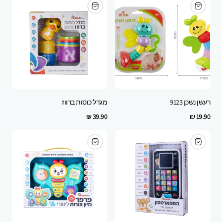
רעשן נשכן 9123
מגדל כוסות ברווז
Regular
Regular
39.90 ₪
19.90 ₪
price
price