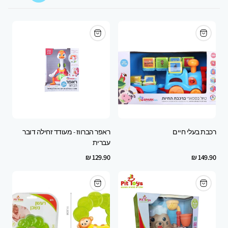
grid
grid
view
view
to
to
1
2
oduct
products
per
per
row
row
רכבת בעלי חיים
ראפר הברווז - מעודד זחילה דובר
עברית
Regular
Regular
129.90 ₪
149.90 ₪
price
price